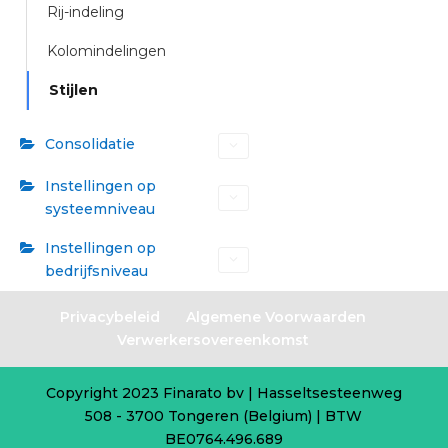
Rij-indeling
Kolomindelingen
Stijlen
Consolidatie
Instellingen op
systeemniveau
Instellingen op
bedrijfsniveau
Privacybeleid
Algemene Voorwaarden
Verwerkersovereenkomst
Copyright 2023 Finarato bv | Hasseltsesteenweg
508 - 3700 Tongeren (Belgium) | BTW
BE0764.496.689