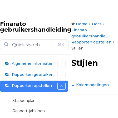
Finarato
Home
Docs
gebruikershandleiding
Finarato
gebruikershandle...
Rapporten opstellen
⌘K
Stijlen
Stijlen
Algemene informatie
Rapporten gebruiken
Doc
← Kolomindelingen
Rapporten opstellen
navigation
Stappenplan
Rapportsjablonen